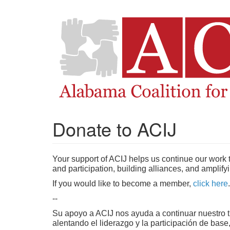
Donate to ACIJ
Your support of ACIJ helps us continue our work to
and participation, building alliances, and amplif
If you would like to become a member,
click here
.
--
Su apoyo a ACIJ nos ayuda a continuar nuestro tr
alentando el liderazgo y la participación de bas
Si desea ser miembro, haga
clic aquí
.
Select Donation Type
One Time / Una Vez
Monthly / M