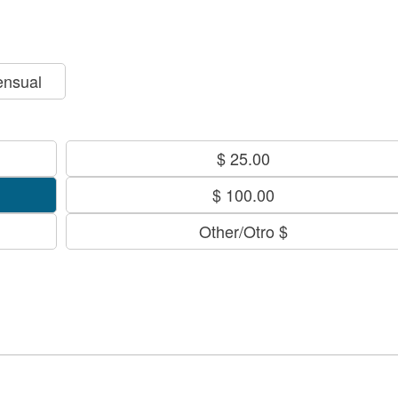
$ 25.00
$ 100.00
Other/Otro $
lem with your network connection?